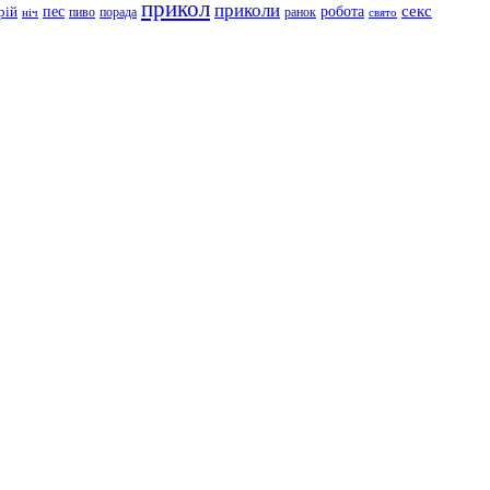
прикол
приколи
робота
секс
пес
рій
пиво
порада
ранок
ніч
свято