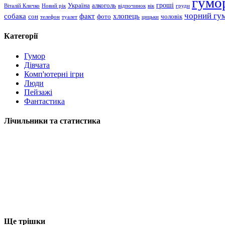
гумо
гроші
Україна
алкоголь
Віталій Кличко
Новий рік
відпочинок
вік
груди
чорний гу
хлопець
собака
факт
сон
чоловік
фото
телефон
туалет
цицьки
Категорії
Гумор
Дівчата
Комп'ютерні ігри
Люди
Пейзажі
Фантастика
Лічильники та статистика
Ще трішки