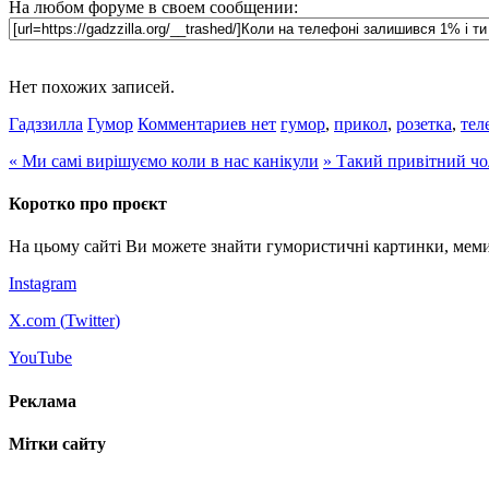
На любом форуме в своем сообщении:
Нет похожих записей.
Гадззилла
Гумор
Комментариев нет
гумор
,
прикол
,
розетка
,
тел
«
Ми самі вирішуємо коли в нас канікули
»
Такий привітний чо
Коротко про проєкт
На цьому сайті Ви можете знайти гумористичні картинки, меми
Instagram
X.com (
Twitter
)
YouTube
Реклама
Мітки сайту