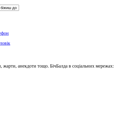
ефон
ловік
, жарти, анекдоти тощо. БічБалда в соціальних мережах: