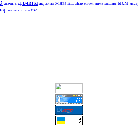
р
дівчина
мем
кіт
дівчата
жінка
життя
мама
машина
наст
дід
лікар
малюк
мор
їжа
школа
я
істина