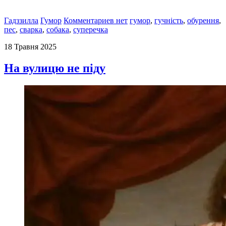
Гадззилла
Гумор
Комментариев нет
гумор
,
гучність
,
обурення
,
пес
,
сварка
,
собака
,
суперечка
18 Травня 2025
На вулицю не піду