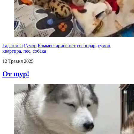
Гадззилла
Гумор
Комментариев нет
господар
,
гумор
,
квартира
,
пес
,
собака
12 Травня 2025
От щур!