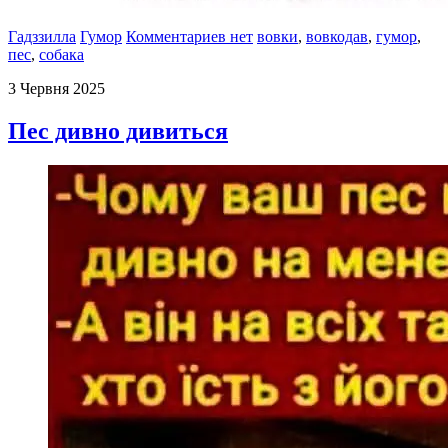
Гадззилла
Гумор
Комментариев нет
вовки
,
вовкодав
,
гумор
,
пес
,
собака
3 Червня 2025
Пес дивно дивиться