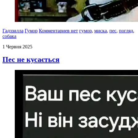
Гадззилла
Гумор
Комментариев нет
гумор
,
миска
,
пес
,
погляд
,
собака
1 Червня 2025
Пес не кусається