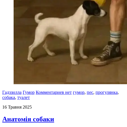
Гадззилла
Гумор
Комментариев нет
гумор
,
пес
,
прогулянка
,
собака
,
туалет
16 Травня 2025
Анатомія собаки