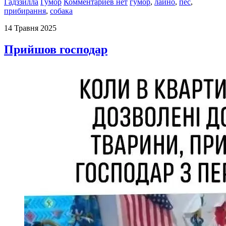
Гадззилла
Гумор
Комментариев нет
гумор
,
лайно
,
пес
,
прибирання
,
собака
14 Травня 2025
Прийшов господар