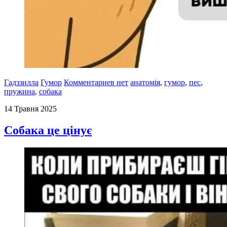
Гадззилла
Гумор
Комментариев нет
анатомія
,
гумор
,
пес
,
пружина
,
собака
14 Травня 2025
Собака це цінує