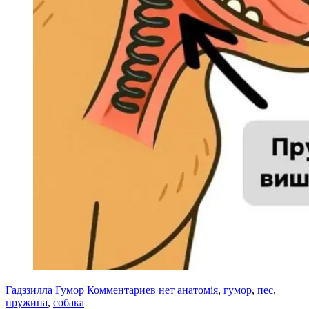
Гадззилла
Гумор
Комментариев нет
анатомія
,
гумор
,
пес
,
пружина
,
собака