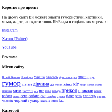
Коротко про проєкт
На цьому сайті Ви можете знайти гумористичні картинки,
меми, жарти, анекдоти тощо. БічБалда в соціальних мережах:
Instagram
X.com (
Twitter
)
YouTube
Реклама
Мітки сайту
гроші
Україна
алкоголь
Віталій Кличко
Новий рік
відпочинок
вік
груди
гумор
дівчина
кіт
дівчата
жінка
життя
мама
дід
лікар
малюк
прикол
мем
приколи
пес
машина
настрій
пиво
порада
ранок
ніч
хлопець
робота
секс
собака
факт
сон
фото
свято
телефон
туалет
цицьки
чорний гумор
чоловік
їжа
школа
я
істина
Категорії