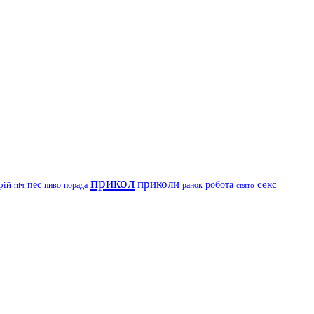
прикол
приколи
робота
секс
пес
рій
пиво
порада
ранок
ніч
свято