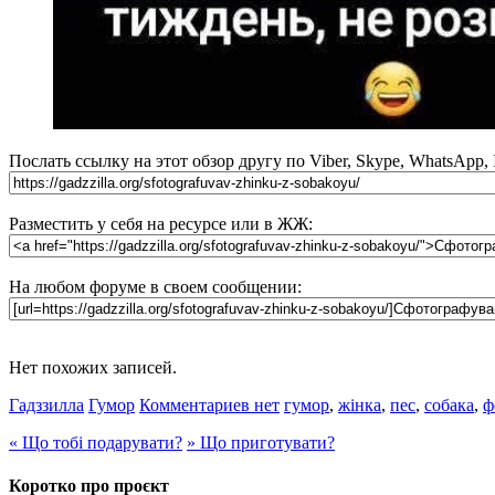
Послать ссылку на этот обзор другу по Viber, Skype, WhatsApp,
Разместить у себя на ресурсе или в ЖЖ:
На любом форуме в своем сообщении:
Нет похожих записей.
Гадззилла
Гумор
Комментариев нет
гумор
,
жінка
,
пес
,
собака
,
ф
«
Що тобі подарувати?
»
Що приготувати?
Коротко про проєкт