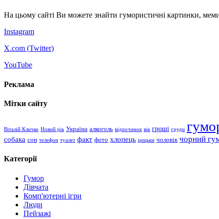
На цьому сайті Ви можете знайти гумористичні картинки, меми
Instagram
X.com (
Twitter
)
YouTube
Реклама
Мітки сайту
гумо
гроші
Україна
алкоголь
Віталій Кличко
Новий рік
відпочинок
вік
груди
чорний гу
хлопець
собака
факт
сон
чоловік
фото
телефон
туалет
цицьки
Категорії
Гумор
Дівчата
Комп'ютерні ігри
Люди
Пейзажі