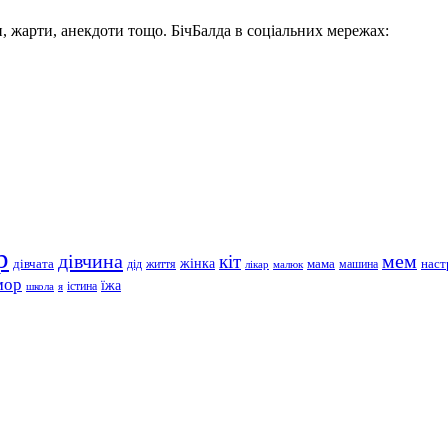
, жарти, анекдоти тощо. БічБалда в соціальних мережах:
р
дівчина
мем
кіт
дівчата
жінка
життя
мама
машина
наст
дід
лікар
малюк
мор
їжа
школа
я
істина