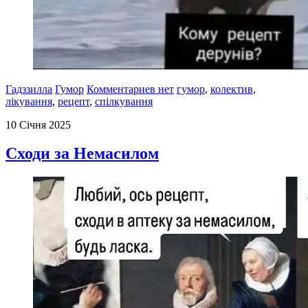
Гадззилла
Гумор
Комментариев нет
гумор
,
колектив
,
лікування
,
рецепт
,
спілкування
10 Січня 2025
Сходи за Немасилом