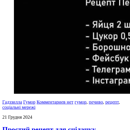
Гадззилла
Гумор
Комментариев нет
гумор
,
печиво
,
рецепт
,
соціальні мережі
21 Грудня 2024
Простий рецепт для сніданку