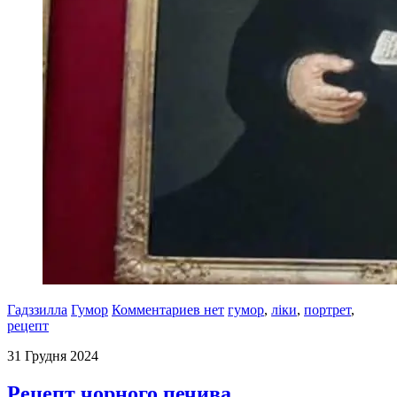
Гадззилла
Гумор
Комментариев нет
гумор
,
ліки
,
портрет
,
рецепт
31 Грудня 2024
Рецепт чорного печива