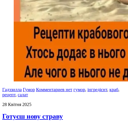
Гадззилла
Гумор
Комментариев нет
гумор
,
інгредієнт
,
краб
,
рецепт
,
салат
28 Квітня 2025
Готуєш нову страву