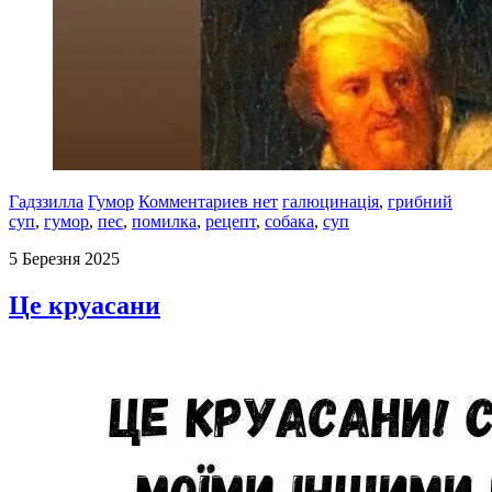
Гадззилла
Гумор
Комментариев нет
галюцинація
,
грибний
суп
,
гумор
,
пес
,
помилка
,
рецепт
,
собака
,
суп
5 Березня 2025
Це круасани