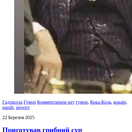
Гадззилла
Гумор
Комментариев нет
гумор
,
Кока-Кола
,
кокаїн
,
напій
,
рецепт
22 Березня 2025
Приготував грибний суп