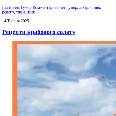
Гадззилла
Гумор
Комментариев нет
гумор
,
лікар
,
огляд
,
рецепт
,
тиша
,
язик
14 Травня 2025
Рецепти крабового салату