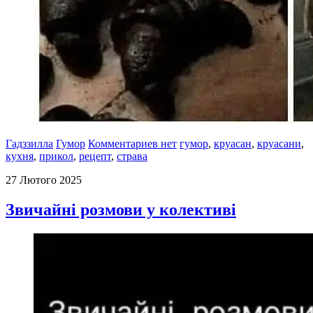
Гадззилла
Гумор
Комментариев нет
гумор
,
круасан
,
круасани
,
кухня
,
прикол
,
рецепт
,
страва
27 Лютого 2025
Звичайні розмови у колективі