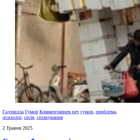
Гадззилла
Гумор
Комментариев нет
гумор
,
проблема
,
психолог
,
сесія
,
спілкування
2 Травня 2025