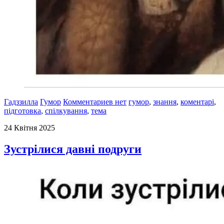
Гадззилла
Гумор
Комментариев нет
гумор
,
знання
,
коментарі
,
підготовка
,
спілкування
,
тема
24 Квітня 2025
Зустрілися давні подруги