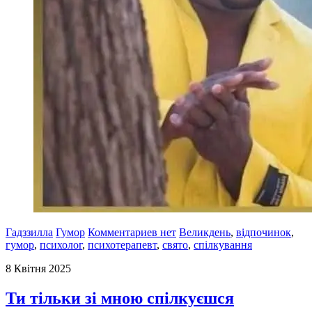
Гадззилла
Гумор
Комментариев нет
Великдень
,
відпочинок
,
гумор
,
психолог
,
психотерапевт
,
свято
,
спілкування
8 Квітня 2025
Ти тільки зі мною спілкуєшся