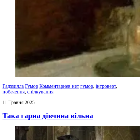
Гадззилла
Гумор
Комментариев нет
гумор
,
інтроверт
,
побачення
,
спілкування
11 Травня 2025
Така гарна дівчина вільна