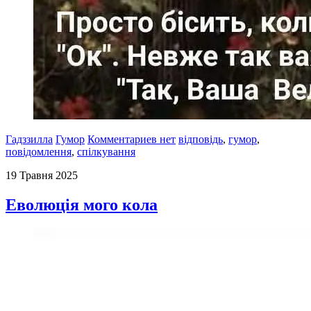
Гадззилла
Гумор
Комментариев нет
відповідь
,
гумор
,
повідомлення
,
спілкування
19 Травня 2025
Еволюція мого кола