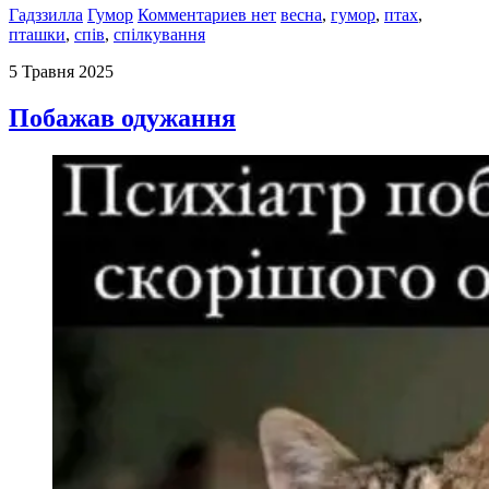
Гадззилла
Гумор
Комментариев нет
весна
,
гумор
,
птах
,
пташки
,
спів
,
спілкування
5 Травня 2025
Побажав одужання