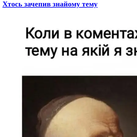
Хтось зачепив знайому тему