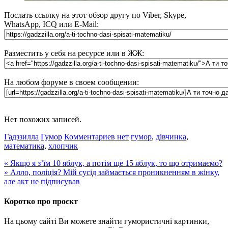
Послать ссылку на этот обзор другу по Viber, Skype,
WhatsApp, ICQ или E-Mail:
Разместить у себя на ресурсе или в ЖЖ:
На любом форуме в своем сообщении:
Нет похожих записей.
Гадззилла
Гумор
Комментариев нет
гумор
,
дівчинка
,
математика
,
хлопчик
«
Якщо я з’їм 10 яблук, а потім ще 15 яблук, то що отримаємо?
»
Алло, поліція? Мій сусід займається проникненням в жінку,
але акт не підписував
Коротко про проєкт
На цьому сайті Ви можете знайти гумористичні картинки,