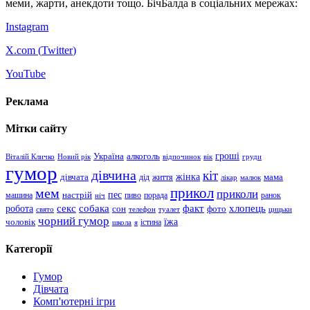
меми, жарти, анекдоти тощо. БічБалда в соціальних мережах:
Instagram
X.com (
Twitter
)
YouTube
Реклама
Мітки сайту
гроші
Україна
алкоголь
Віталій Кличко
Новий рік
відпочинок
вік
груди
гумор
дівчина
кіт
дівчата
жінка
життя
мама
дід
лікар
малюк
прикол
мем
приколи
пес
машина
настрій
пиво
порада
ранок
ніч
хлопець
робота
секс
собака
факт
сон
фото
свято
телефон
туалет
цицьки
чорний гумор
чоловік
їжа
школа
я
істина
Категорії
Гумор
Дівчата
Комп'ютерні ігри