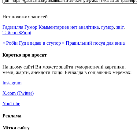
Нет похожих записей.
Гадззилла
Гумор
Комментариев нет
аналітика
,
гумор
,
звіт
,
Тайсон Ф'юрі
«
Робін Гуд впадав в ступор
»
Правильний посуд для вина
Коротко про проєкт
На цьому сайті Ви можете знайти гумористичні картинки,
меми, жарти, анекдоти тощо. БічБалда в соціальних мережах:
Instagram
X.com (
Twitter
)
YouTube
Реклама
Мітки сайту