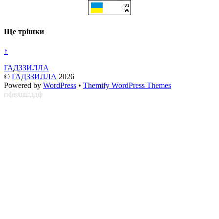
Ще трішки
↑
ГАДЗЗИЛЛА
©
ГАДЗЗИЛЛА
2026
Powered by
WordPress
•
Themify WordPress Themes
пфвяяшддф