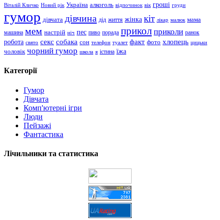
гроші
Україна
алкоголь
Віталій Кличко
Новий рік
відпочинок
вік
груди
гумор
дівчина
кіт
дівчата
жінка
життя
мама
дід
лікар
малюк
прикол
мем
приколи
пес
машина
настрій
пиво
порада
ранок
ніч
хлопець
робота
секс
собака
факт
сон
фото
свято
телефон
туалет
цицьки
чорний гумор
чоловік
їжа
школа
я
істина
Категорії
Гумор
Дівчата
Комп'ютерні ігри
Люди
Пейзажі
Фантастика
Лічильники та статистика