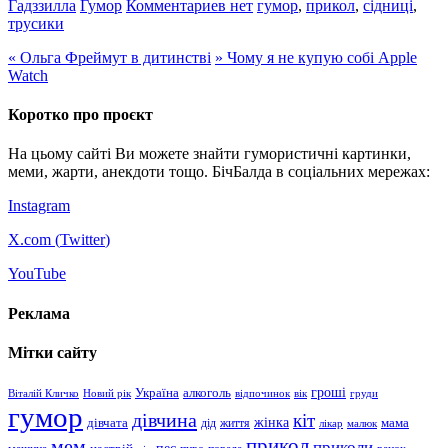
Гадззилла
Гумор
Комментариев нет
гумор
,
прикол
,
сідниці
,
трусики
«
Ольга Фреймут в дитинстві
»
Чому я не купую собі Apple
Watch
Коротко про проєкт
На цьому сайті Ви можете знайти гумористичні картинки,
меми, жарти, анекдоти тощо. БічБалда в соціальних мережах:
Instagram
X.com (
Twitter
)
YouTube
Реклама
Мітки сайту
гроші
Україна
алкоголь
Віталій Кличко
Новий рік
відпочинок
вік
груди
гумор
дівчина
кіт
дівчата
жінка
життя
мама
дід
лікар
малюк
прикол
мем
приколи