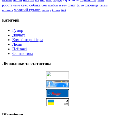
пес
машина
настрій
пиво
порада
ранок
ніч
хлопець
робота
секс
собака
факт
сон
фото
свято
телефон
туалет
цицьки
чорний гумор
чоловік
їжа
школа
я
істина
Категорії
Гумор
Дівчата
Комп'ютерні ігри
Люди
Пейзажі
Фантастика
Лічильники та статистика
Ще трішки