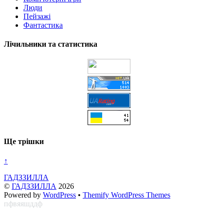
Люди
Пейзажі
Фантастика
Лічильники та статистика
Ще трішки
↑
ГАДЗЗИЛЛА
©
ГАДЗЗИЛЛА
2026
Powered by
WordPress
•
Themify WordPress Themes
пфвяяшддф