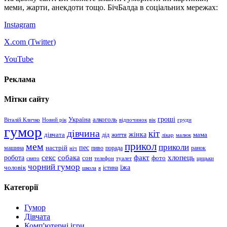
меми, жарти, анекдоти тощо. БічБалда в соціальних мережах:
Instagram
X.com (
Twitter
)
YouTube
Реклама
Мітки сайту
гроші
Україна
алкоголь
Віталій Кличко
Новий рік
відпочинок
вік
груди
гумор
дівчина
кіт
дівчата
жінка
життя
мама
дід
лікар
малюк
прикол
мем
приколи
пес
машина
настрій
пиво
порада
ранок
ніч
хлопець
робота
секс
собака
факт
сон
фото
свято
телефон
туалет
цицьки
чорний гумор
чоловік
їжа
школа
я
істина
Категорії
Гумор
Дівчата
Комп'ютерні ігри