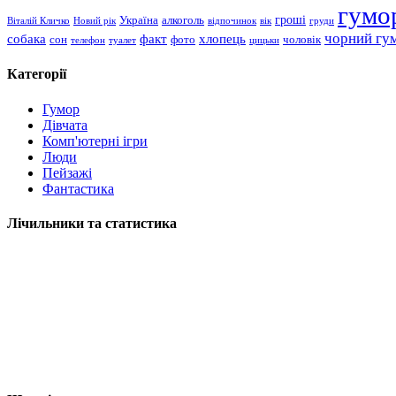
гумо
гроші
Україна
алкоголь
Віталій Кличко
Новий рік
відпочинок
вік
груди
чорний гу
хлопець
собака
факт
сон
чоловік
фото
телефон
туалет
цицьки
Категорії
Гумор
Дівчата
Комп'ютерні ігри
Люди
Пейзажі
Фантастика
Лічильники та статистика