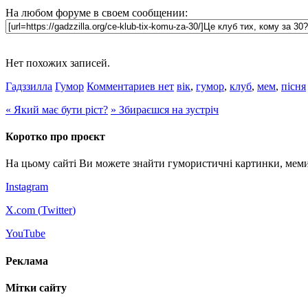
На любом форуме в своем сообщении:
Нет похожих записей.
Гадззилла
Гумор
Комментариев нет
вік
,
гумор
,
клуб
,
мем
,
пісня
«
Який має бути ріст?
»
Збираєшся на зустріч
Коротко про проєкт
На цьому сайті Ви можете знайти гумористичні картинки, меми
Instagram
X.com (
Twitter
)
YouTube
Реклама
Мітки сайту