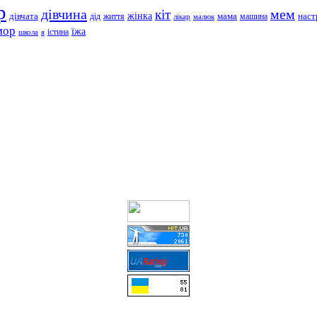
р
дівчина
мем
кіт
дівчата
жінка
життя
мама
машина
наст
дід
лікар
малюк
мор
їжа
школа
я
істина