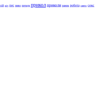
прикол
приколи
робота
секс
пес
рій
пиво
порада
ранок
ніч
свято