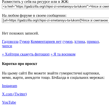
Разместить у себя на ресурсе или в ЖЖ:
На любом форуме в своем сообщении:
Нет похожих записей.
Гадззилла
Гумор
Комментариев нет
гумор
,
істина
,
прикол
,
чипси
«
Хейтери скажуть фотошоп
»
Я та воєнком
Коротко про проєкт
На цьому сайті Ви можете знайти гумористичні картинки,
меми, жарти, анекдоти тощо. БічБалда в соціальних мережах:
Instagram
X.com (
Twitter
)
YouTube