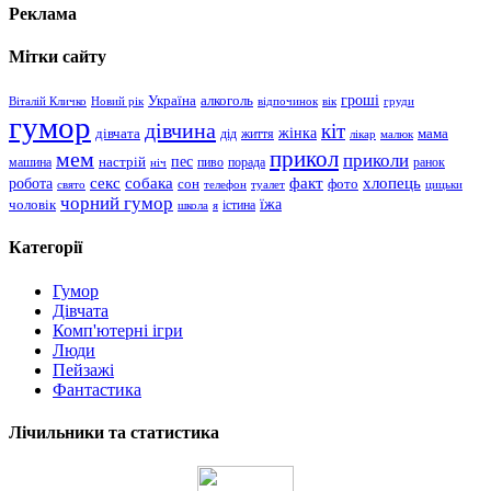
Реклама
Мітки сайту
гроші
Україна
алкоголь
Віталій Кличко
Новий рік
відпочинок
вік
груди
гумор
дівчина
кіт
дівчата
жінка
життя
мама
дід
лікар
малюк
прикол
мем
приколи
пес
машина
настрій
пиво
порада
ранок
ніч
хлопець
робота
секс
собака
факт
сон
фото
свято
телефон
туалет
цицьки
чорний гумор
чоловік
їжа
школа
я
істина
Категорії
Гумор
Дівчата
Комп'ютерні ігри
Люди
Пейзажі
Фантастика
Лічильники та статистика