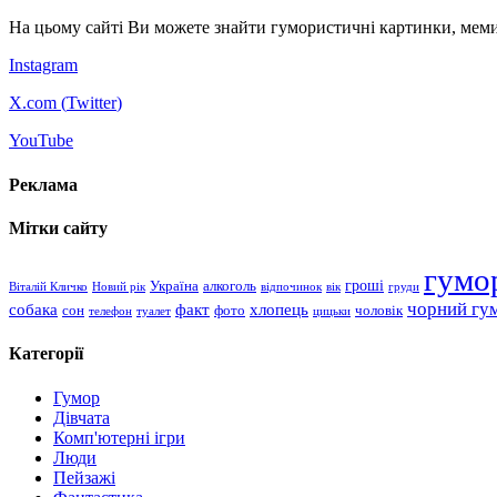
На цьому сайті Ви можете знайти гумористичні картинки, меми
Instagram
X.com (
Twitter
)
YouTube
Реклама
Мітки сайту
гумо
гроші
Україна
алкоголь
Віталій Кличко
Новий рік
відпочинок
вік
груди
чорний гу
хлопець
собака
факт
сон
чоловік
фото
телефон
туалет
цицьки
Категорії
Гумор
Дівчата
Комп'ютерні ігри
Люди
Пейзажі