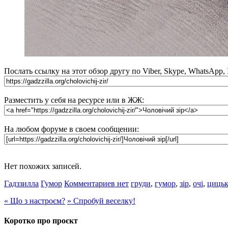
Послать ссылку на этот обзор другу по Viber, Skype, WhatsApp,
Разместить у себя на ресурсе или в ЖЖ:
На любом форуме в своем сообщении:
Нет похожих записей.
Гадззилла
Гумор
Комментариев нет
груди
,
гумор
,
зір
,
очі
,
циць
«
Що з настроєм?
»
Спробуй веселку!
Коротко про проєкт