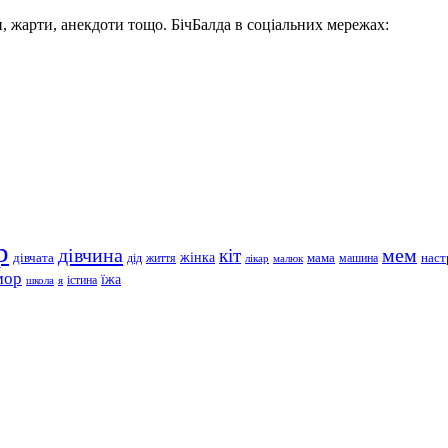
, жарти, анекдоти тощо. БічБалда в соціальних мережах:
р
дівчина
мем
кіт
дівчата
жінка
життя
мама
машина
наст
дід
лікар
малюк
мор
їжа
школа
я
істина