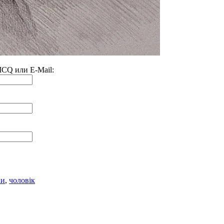
 ICQ или E-Mail:
ки
,
чоловік