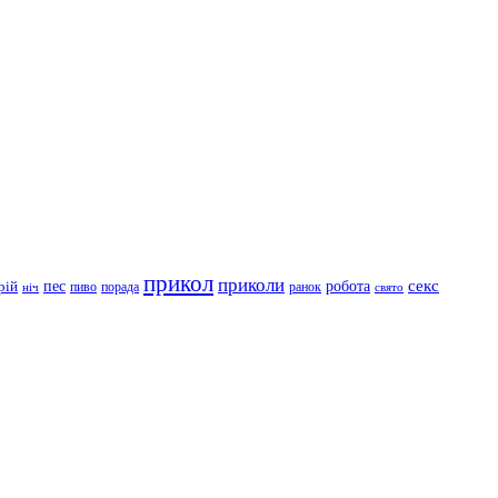
прикол
приколи
робота
секс
пес
рій
пиво
порада
ранок
ніч
свято