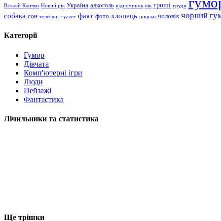
гумо
гроші
Україна
алкоголь
Віталій Кличко
Новий рік
відпочинок
вік
груди
чорний гу
хлопець
собака
факт
сон
чоловік
фото
телефон
туалет
цицьки
Категорії
Гумор
Дівчата
Комп'ютерні ігри
Люди
Пейзажі
Фантастика
Лічильники та статистика
Ще трішки