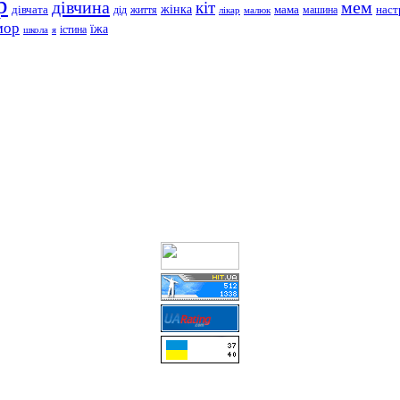
р
дівчина
мем
кіт
дівчата
жінка
життя
мама
машина
наст
дід
лікар
малюк
мор
їжа
школа
я
істина