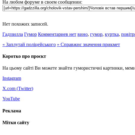
На любом форуме в своем сообщении:
Нет похожих записей.
Гадззилла
Гумор
Комментариев нет
вино
,
гумор
,
куртка
,
повітр
«
Заплутай поліцейського
»
Справжнє значення прикмет
Коротко про проєкт
На цьому сайті Ви можете знайти гумористичні картинки, меми
Instagram
X.com (
Twitter
)
YouTube
Реклама
Мітки сайту