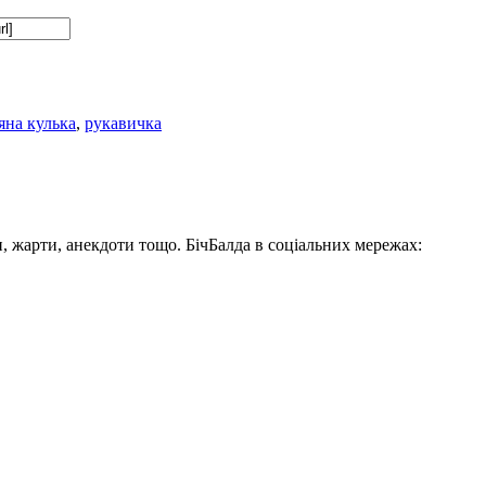
яна кулька
,
рукавичка
, жарти, анекдоти тощо. БічБалда в соціальних мережах: