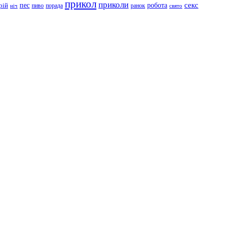
прикол
приколи
робота
секс
пес
рій
пиво
порада
ранок
ніч
свято