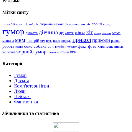
Реклама
Мітки сайту
гроші
Україна
алкоголь
Віталій Кличко
Новий рік
відпочинок
вік
груди
гумор
дівчина
кіт
дівчата
жінка
життя
мама
дід
лікар
малюк
прикол
мем
приколи
пес
машина
настрій
пиво
порада
ранок
ніч
хлопець
робота
секс
собака
факт
сон
фото
свято
телефон
туалет
цицьки
чорний гумор
чоловік
їжа
школа
я
істина
Категорії
Гумор
Дівчата
Комп'ютерні ігри
Люди
Пейзажі
Фантастика
Лічильники та статистика