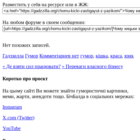
Разместить у себя на ресурсе или в ЖЖ:
На любом форуме в своем сообщении:
Нет похожих записей.
Гадззилла
Гумор
Комментариев нет
гумор
,
кішка
,
краса
,
язик
«
Де взяти сил працювати?
»
Переваги власного бізнесу
Коротко про проєкт
На цьому сайті Ви можете знайти гумористичні картинки,
меми, жарти, анекдоти тощо. БічБалда в соціальних мережах:
Instagram
X.com (
Twitter
)
YouTube