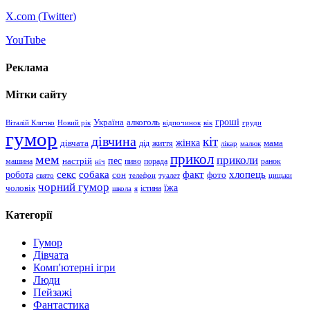
X.com (
Twitter
)
YouTube
Реклама
Мітки сайту
гроші
Україна
алкоголь
Віталій Кличко
Новий рік
відпочинок
вік
груди
гумор
дівчина
кіт
дівчата
жінка
життя
мама
дід
лікар
малюк
прикол
мем
приколи
пес
машина
настрій
пиво
порада
ранок
ніч
хлопець
робота
секс
собака
факт
сон
фото
свято
телефон
туалет
цицьки
чорний гумор
чоловік
їжа
школа
я
істина
Категорії
Гумор
Дівчата
Комп'ютерні ігри
Люди
Пейзажі
Фантастика