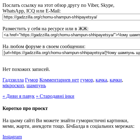
Послать ссылку на этот обзор другу по Viber, Skype,
WhatsApp, ICQ или E-Mail:
Разместить у себя на ресурсе или в ЖЖ:
На любом форуме в своем сообщении:
Нет похожих записей.
Гадззилла
Гумор
Комментариев нет
гумор
,
качка
,
качки
,
мікроскоп
,
шампунь
«
Диви я павук
»
Стародавні інки
Коротко про проєкт
На цьому сайті Ви можете знайти гумористичні картинки,
меми, жарти, анекдоти тощо. БічБалда в соціальних мережах:
Instagram