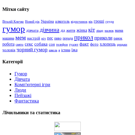
Мітки сайту
гроші
Україна
алкоголь
Віталій Кличко
Новий рік
відпочинок
вік
груди
гумор
дівчина
кіт
дівчата
жінка
життя
мама
дід
лікар
малюк
прикол
мем
приколи
пес
машина
настрій
пиво
порада
ранок
ніч
хлопець
робота
секс
собака
факт
сон
фото
свято
телефон
туалет
цицьки
чорний гумор
чоловік
їжа
школа
я
істина
Категорії
Гумор
Дівчата
Комп'ютерні ігри
Люди
Пейзажі
Фантастика
Лічильники та статистика