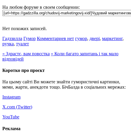
На любом форуме в своем сообщении:
Нет похожих записей.
Гадззилла
Гумор
Комментариев нет
гумор
,
двері
,
маркетинг
,
ручка
,
туалет
«
Здрастє, вам повєстка
»
Коли багато запитань і так мало
відповідей
Коротко про проєкт
На цьому сайті Ви можете знайти гумористичні картинки,
меми, жарти, анекдоти тощо. БічБалда в соціальних мережах:
Instagram
X.com (
Twitter
)
YouTube
Реклама