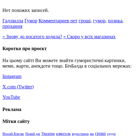
Нет похожих записей.
Гадззилла
Гумор
Комментариев нет
гроші
,
гумор
,
позика
,
прохання
«
Знову до носатого ходила?
»
Скоро у всіх магазинах
Коротко про проєкт
На цьому сайті Ви можете знайти гумористичні картинки,
меми, жарти, анекдоти тощо. БічБалда в соціальних мережах:
Instagram
X.com (
Twitter
)
YouTube
Реклама
Мітки сайту
гроші
Україна
алкоголь
Віталій Кличко
Новий рік
відпочинок
вік
груди