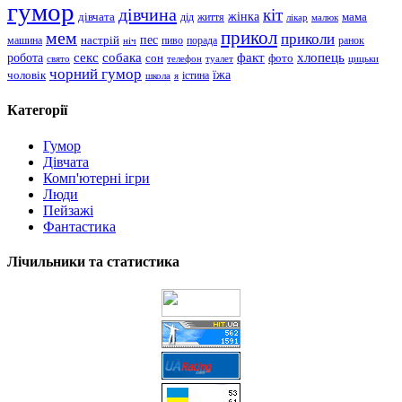
гумор
дівчина
кіт
дівчата
жінка
життя
мама
дід
лікар
малюк
прикол
мем
приколи
пес
машина
настрій
пиво
порада
ранок
ніч
хлопець
робота
секс
собака
факт
сон
фото
свято
телефон
туалет
цицьки
чорний гумор
чоловік
їжа
школа
я
істина
Категорії
Гумор
Дівчата
Комп'ютерні ігри
Люди
Пейзажі
Фантастика
Лічильники та статистика