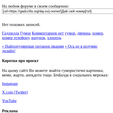
На любом форуме в своем сообщении:
Нет похожих записей.
Гадззилла
Гумор
Комментариев нет
гумор
,
дівчина
,
номер
,
номер телефону
,
рахунок
,
хлопець
«
Найпопулярніше питання лікарям
»
Ось це я розумію
дизайн!
Коротко про проєкт
На цьому сайті Ви можете знайти гумористичні картинки,
меми, жарти, анекдоти тощо. БічБалда в соціальних мережах:
Instagram
X.com (
Twitter
)
YouTube
Реклама