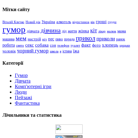
Мітки сайту
гроші
Україна
алкоголь
Віталій Кличко
Новий рік
відпочинок
вік
груди
гумор
дівчина
кіт
дівчата
жінка
життя
мама
дід
лікар
малюк
прикол
мем
приколи
пес
машина
настрій
пиво
порада
ранок
ніч
хлопець
робота
секс
собака
факт
сон
фото
свято
телефон
туалет
цицьки
чорний гумор
чоловік
їжа
школа
я
істина
Категорії
Гумор
Дівчата
Комп'ютерні ігри
Люди
Пейзажі
Фантастика
Лічильники та статистика