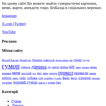
На цьому сайті Ви можете знайти гумористичні картинки,
меми, жарти, анекдоти тощо. БічБалда в соціальних мережах:
Instagram
X.com (
Twitter
)
YouTube
Реклама
Мітки сайту
гроші
Україна
алкоголь
Віталій Кличко
Новий рік
відпочинок
вік
груди
гумор
дівчина
кіт
дівчата
жінка
життя
мама
дід
лікар
малюк
прикол
мем
приколи
пес
машина
настрій
пиво
порада
ранок
ніч
хлопець
робота
секс
собака
факт
сон
фото
свято
телефон
туалет
цицьки
чорний гумор
чоловік
їжа
школа
я
істина
Категорії
Гумор
Дівчата