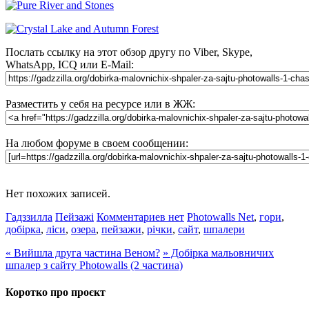
Послать ссылку на этот обзор другу по Viber, Skype,
WhatsApp, ICQ или E-Mail:
Разместить у себя на ресурсе или в ЖЖ:
На любом форуме в своем сообщении:
Нет похожих записей.
Гадззилла
Пейзажі
Комментариев нет
Photowalls Net
,
гори
,
добірка
,
ліси
,
озера
,
пейзажи
,
річки
,
сайт
,
шпалери
«
Вийшла друга частина Веном?
»
Добірка мальовничих
шпалер з сайту Photowalls (2 частина)
Коротко про проєкт