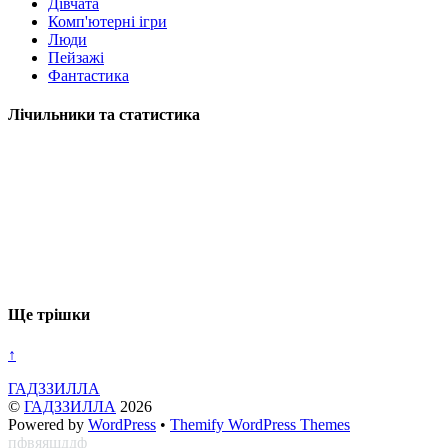
Дівчата
Комп'ютерні ігри
Люди
Пейзажі
Фантастика
Лічильники та статистика
Ще трішки
↑
ГАДЗЗИЛЛА
©
ГАДЗЗИЛЛА
2026
Powered by
WordPress
•
Themify WordPress Themes
пфвяяшддф