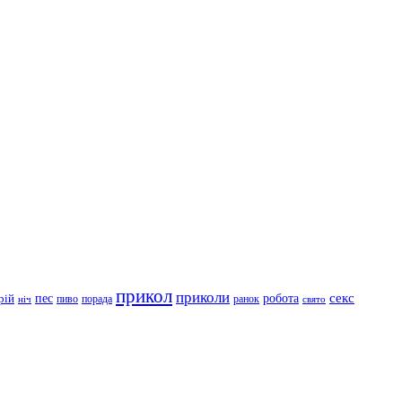
прикол
приколи
робота
секс
пес
рій
пиво
порада
ранок
ніч
свято