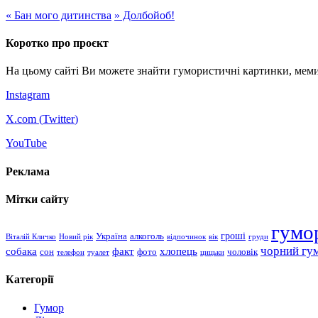
«
Бан мого дитинства
»
Долбойоб!
Коротко про проєкт
На цьому сайті Ви можете знайти гумористичні картинки, меми
Instagram
X.com (
Twitter
)
YouTube
Реклама
Мітки сайту
гумо
гроші
Україна
алкоголь
Віталій Кличко
Новий рік
відпочинок
вік
груди
чорний гу
хлопець
собака
факт
сон
чоловік
фото
телефон
туалет
цицьки
Категорії
Гумор