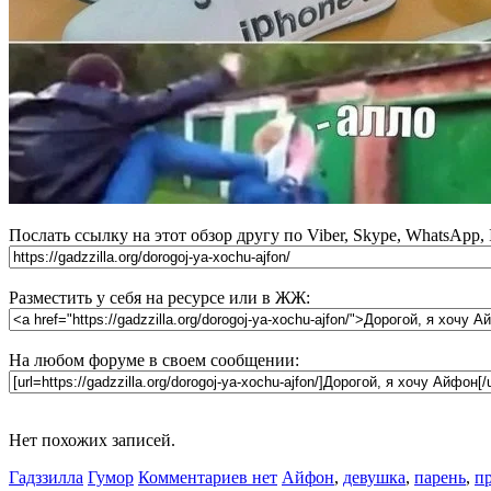
Послать ссылку на этот обзор другу по Viber, Skype, WhatsApp,
Разместить у себя на ресурсе или в ЖЖ:
На любом форуме в своем сообщении:
Нет похожих записей.
Гадззилла
Гумор
Комментариев нет
Айфон
,
девушка
,
парень
,
п