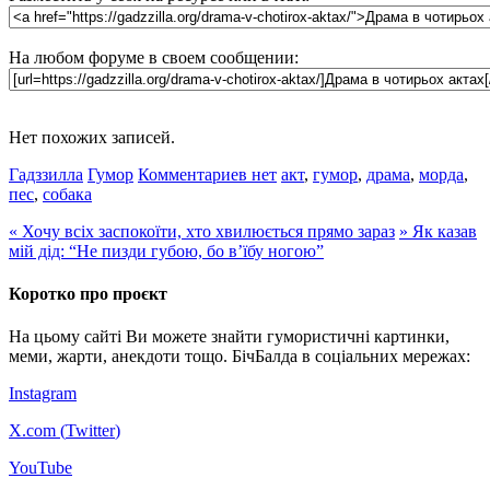
На любом форуме в своем сообщении:
Нет похожих записей.
Гадззилла
Гумор
Комментариев нет
акт
,
гумор
,
драма
,
морда
,
пес
,
собака
«
Хочу всіх заспокоїти, хто хвилюється прямо зараз
»
Як казав
мій дід: “Не пизди губою, бо в’їбу ногою”
Коротко про проєкт
На цьому сайті Ви можете знайти гумористичні картинки,
меми, жарти, анекдоти тощо. БічБалда в соціальних мережах:
Instagram
X.com (
Twitter
)
YouTube