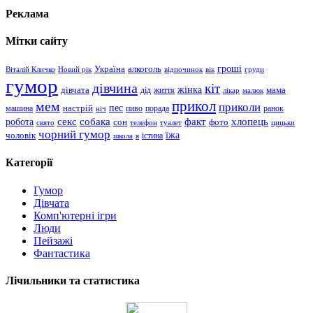
Реклама
Мітки сайту
гроші
Україна
алкоголь
Віталій Кличко
Новий рік
відпочинок
вік
груди
гумор
дівчина
кіт
дівчата
жінка
життя
мама
дід
лікар
малюк
прикол
мем
приколи
пес
машина
настрій
пиво
порада
ранок
ніч
хлопець
робота
секс
собака
факт
сон
фото
свято
телефон
туалет
цицьки
чорний гумор
чоловік
їжа
школа
я
істина
Категорії
Гумор
Дівчата
Комп'ютерні ігри
Люди
Пейзажі
Фантастика
Лічильники та статистика