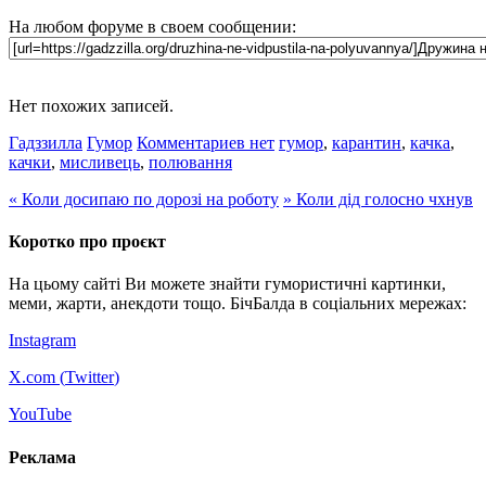
На любом форуме в своем сообщении:
Нет похожих записей.
Гадззилла
Гумор
Комментариев нет
гумор
,
карантин
,
качка
,
качки
,
мисливець
,
полювання
«
Коли досипаю по дорозі на роботу
»
Коли дід голосно чхнув
Коротко про проєкт
На цьому сайті Ви можете знайти гумористичні картинки,
меми, жарти, анекдоти тощо. БічБалда в соціальних мережах:
Instagram
X.com (
Twitter
)
YouTube
Реклама