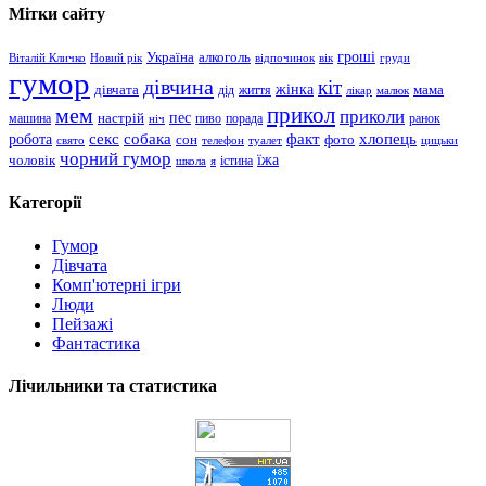
Мітки сайту
гроші
Україна
алкоголь
Віталій Кличко
Новий рік
відпочинок
вік
груди
гумор
дівчина
кіт
дівчата
жінка
життя
мама
дід
лікар
малюк
прикол
мем
приколи
пес
машина
настрій
пиво
порада
ранок
ніч
хлопець
робота
секс
собака
факт
сон
фото
свято
телефон
туалет
цицьки
чорний гумор
чоловік
їжа
школа
я
істина
Категорії
Гумор
Дівчата
Комп'ютерні ігри
Люди
Пейзажі
Фантастика
Лічильники та статистика