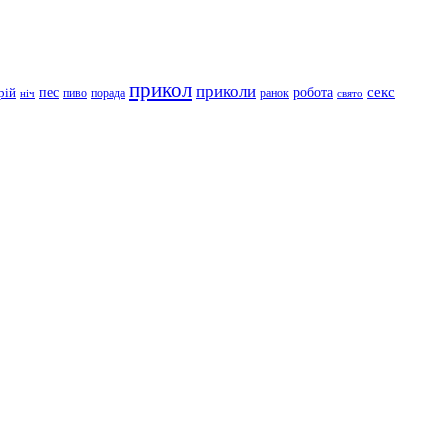
прикол
приколи
робота
секс
пес
рій
пиво
порада
ранок
ніч
свято