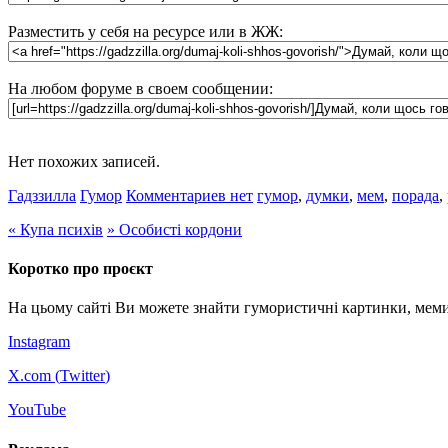
Разместить у себя на ресурсе или в ЖЖ:
На любом форуме в своем сообщении:
Нет похожих записей.
Гадззилла
Гумор
Комментариев нет
гумор
,
думки
,
мем
,
порада
,
«
Купа психів
»
Особисті кордони
Коротко про проєкт
На цьому сайті Ви можете знайти гумористичні картинки, меми
Instagram
X.com (
Twitter
)
YouTube