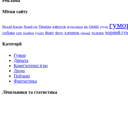
Реклама
Мітки сайту
гумо
гроші
Україна
алкоголь
Віталій Кличко
Новий рік
відпочинок
вік
груди
чорний гу
хлопець
собака
факт
сон
чоловік
фото
телефон
туалет
цицьки
Категорії
Гумор
Дівчата
Комп'ютерні ігри
Люди
Пейзажі
Фантастика
Лічильники та статистика