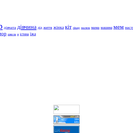
р
дівчина
мем
кіт
дівчата
жінка
життя
мама
машина
наст
дід
лікар
малюк
мор
їжа
школа
я
істина