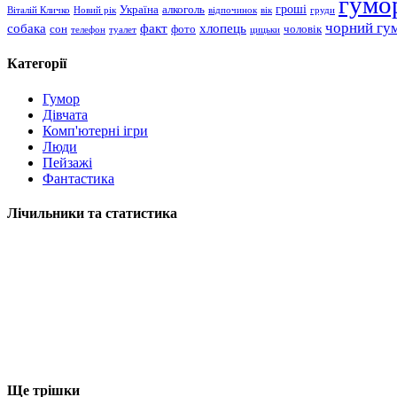
гумо
гроші
Україна
алкоголь
Віталій Кличко
Новий рік
відпочинок
вік
груди
чорний гу
хлопець
собака
факт
сон
чоловік
фото
телефон
туалет
цицьки
Категорії
Гумор
Дівчата
Комп'ютерні ігри
Люди
Пейзажі
Фантастика
Лічильники та статистика
Ще трішки