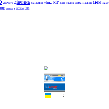
р
дівчина
мем
кіт
дівчата
жінка
життя
мама
машина
наст
дід
лікар
малюк
мор
їжа
школа
я
істина