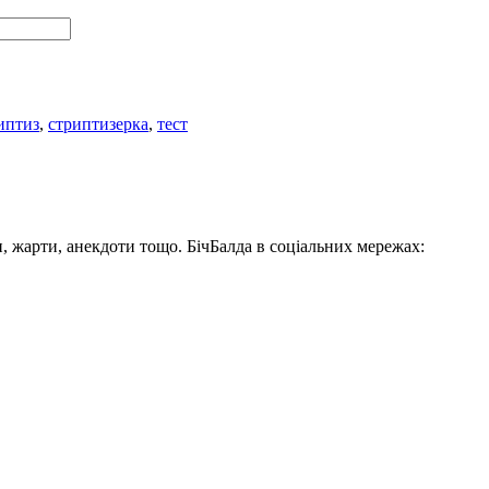
иптиз
,
стриптизерка
,
тест
, жарти, анекдоти тощо. БічБалда в соціальних мережах: