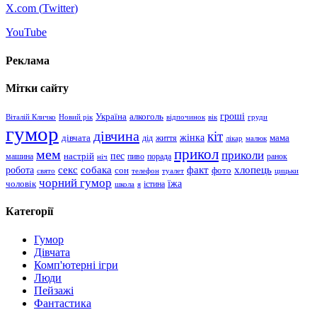
X.com (
Twitter
)
YouTube
Реклама
Мітки сайту
гроші
Україна
алкоголь
Віталій Кличко
Новий рік
відпочинок
вік
груди
гумор
дівчина
кіт
дівчата
жінка
життя
мама
дід
лікар
малюк
прикол
мем
приколи
пес
машина
настрій
пиво
порада
ранок
ніч
хлопець
робота
секс
собака
факт
сон
фото
свято
телефон
туалет
цицьки
чорний гумор
чоловік
їжа
школа
я
істина
Категорії
Гумор
Дівчата
Комп'ютерні ігри
Люди
Пейзажі
Фантастика