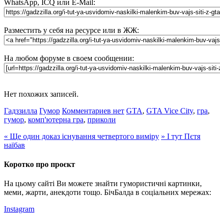
WhatsApp, ICQ или E-Mail:
Разместить у себя на ресурсе или в ЖЖ:
На любом форуме в своем сообщении:
Нет похожих записей.
Гадззилла
Гумор
Комментариев нет
GTA
,
GTA Vice City
,
гра
,
гумор
,
комп'ютерна гра
,
приколи
«
Ще один доказ існування четвертого виміру
»
І тут Пєтя
наїбав
Коротко про проєкт
На цьому сайті Ви можете знайти гумористичні картинки,
меми, жарти, анекдоти тощо. БічБалда в соціальних мережах:
Instagram