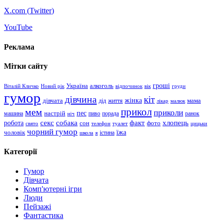
X.com (
Twitter
)
YouTube
Реклама
Мітки сайту
гроші
Україна
алкоголь
Віталій Кличко
Новий рік
відпочинок
вік
груди
гумор
дівчина
кіт
дівчата
жінка
життя
мама
дід
лікар
малюк
прикол
мем
приколи
пес
машина
настрій
пиво
порада
ранок
ніч
хлопець
робота
секс
собака
факт
сон
фото
свято
телефон
туалет
цицьки
чорний гумор
чоловік
їжа
школа
я
істина
Категорії
Гумор
Дівчата
Комп'ютерні ігри
Люди
Пейзажі
Фантастика