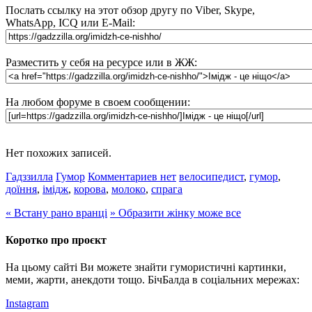
Послать ссылку на этот обзор другу по Viber, Skype,
WhatsApp, ICQ или E-Mail:
Разместить у себя на ресурсе или в ЖЖ:
На любом форуме в своем сообщении:
Нет похожих записей.
Гадззилла
Гумор
Комментариев нет
велосипедист
,
гумор
,
доїння
,
імідж
,
корова
,
молоко
,
спрага
«
Встану рано вранці
»
Образити жінку може все
Коротко про проєкт
На цьому сайті Ви можете знайти гумористичні картинки,
меми, жарти, анекдоти тощо. БічБалда в соціальних мережах:
Instagram