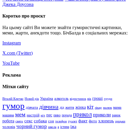
Джека Доусона
Коротко про проєкт
На цьому сайті Ви можете знайти гумористичні картинки,
меми, жарти, анекдоти тощо. БічБалда в соціальних мережах:
Instagram
X.com (
Twitter
)
YouTube
Реклама
Мітки сайту
гроші
Україна
алкоголь
Віталій Кличко
Новий рік
відпочинок
вік
груди
гумор
дівчина
кіт
дівчата
жінка
життя
мама
дід
лікар
малюк
прикол
мем
приколи
пес
машина
настрій
пиво
порада
ранок
ніч
хлопець
робота
секс
собака
факт
сон
фото
свято
телефон
туалет
цицьки
чорний гумор
чоловік
їжа
школа
я
істина