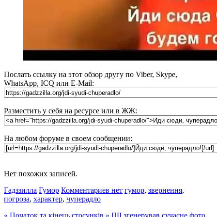
Послать ссылку на этот обзор другу по Viber, Skype,
WhatsApp, ICQ или E-Mail:
Разместить у себя на ресурсе или в ЖЖ:
На любом форуме в своем сообщении:
Нет похожих записей.
Гадззилла
Гумор
Комментариев нет
гумор
,
звернення
,
погроза
,
характер
,
чуперадло
«
Початок та кінець стосунків
»
ШІ згенерував сучасне фото