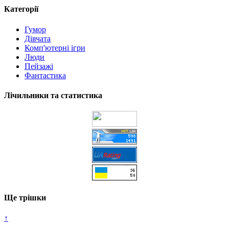
Категорії
Гумор
Дівчата
Комп'ютерні ігри
Люди
Пейзажі
Фантастика
Лічильники та статистика
Ще трішки
↑