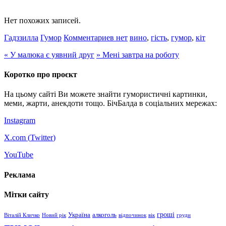
Нет похожих записей.
Гадззилла
Гумор
Комментариев нет
вино
,
гість
,
гумор
,
кіт
«
У малюка є уявний друг
»
Мені завтра на роботу
Коротко про проєкт
На цьому сайті Ви можете знайти гумористичні картинки,
меми, жарти, анекдоти тощо. БічБалда в соціальних мережах:
Instagram
X.com (
Twitter
)
YouTube
Реклама
Мітки сайту
гроші
Україна
алкоголь
Віталій Кличко
Новий рік
відпочинок
вік
груди