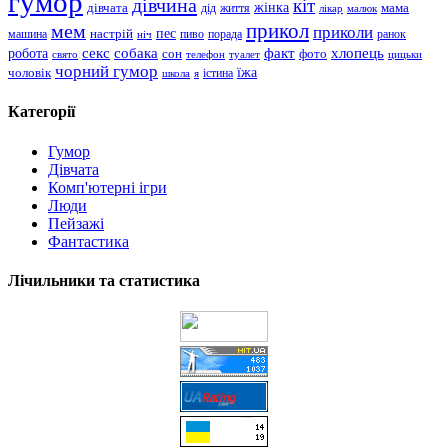
гумор
дівчина
кіт
дівчата
жінка
життя
мама
дід
лікар
малюк
прикол
мем
приколи
пес
машина
настрій
пиво
порада
ранок
ніч
хлопець
робота
секс
собака
факт
сон
фото
свято
телефон
туалет
цицьки
чорний гумор
чоловік
їжа
школа
я
істина
Категорії
Гумор
Дівчата
Комп'ютерні ігри
Люди
Пейзажі
Фантастика
Лічильники та статистика