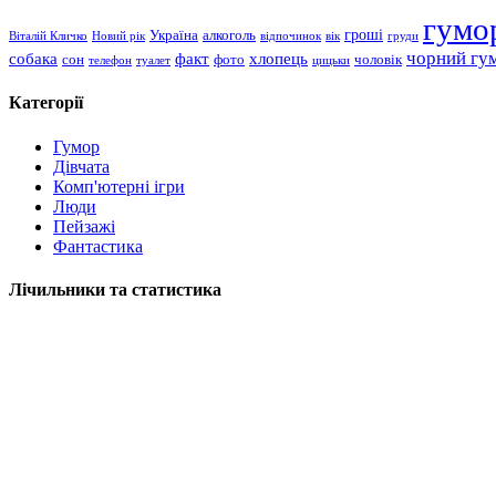
гумо
гроші
Україна
алкоголь
Віталій Кличко
Новий рік
відпочинок
вік
груди
чорний гу
хлопець
собака
факт
сон
чоловік
фото
телефон
туалет
цицьки
Категорії
Гумор
Дівчата
Комп'ютерні ігри
Люди
Пейзажі
Фантастика
Лічильники та статистика