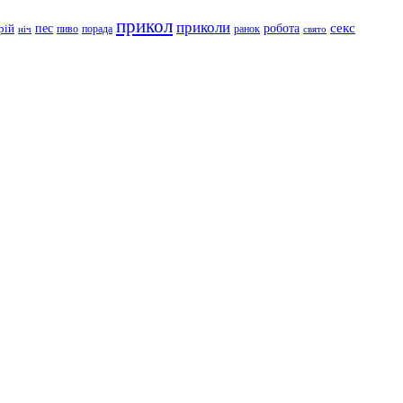
прикол
приколи
робота
секс
пес
рій
пиво
порада
ранок
ніч
свято