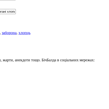
,
заборона
,
хлопць
, жарти, анекдоти тощо. БічБалда в соціальних мережах: