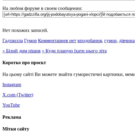
На любом форуме в своем сообщении:
Нет похожих записей.
Гадззилла
Гумор
Комментариев нет
вподобання
,
гумор
,
дівчина
«
Білий дим пішов
»
Куди планую їхати цього літа
Коротко про проєкт
На цьому сайті Ви можете знайти гумористичні картинки, меми
Instagram
X.com (
Twitter
)
YouTube
Реклама
Мітки сайту