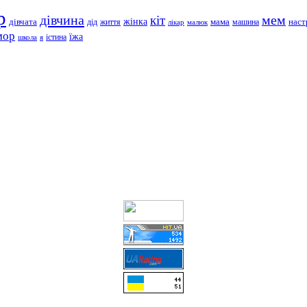
р
дівчина
мем
кіт
дівчата
жінка
життя
мама
машина
наст
дід
лікар
малюк
мор
їжа
школа
я
істина