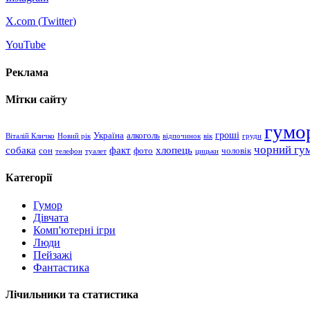
X.com (
Twitter
)
YouTube
Реклама
Мітки сайту
гумо
гроші
Україна
алкоголь
Віталій Кличко
Новий рік
відпочинок
вік
груди
чорний гу
хлопець
собака
факт
сон
чоловік
фото
телефон
туалет
цицьки
Категорії
Гумор
Дівчата
Комп'ютерні ігри
Люди
Пейзажі
Фантастика
Лічильники та статистика