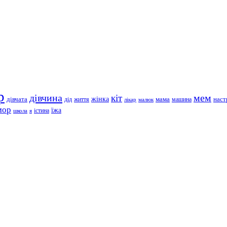
р
дівчина
мем
кіт
дівчата
жінка
життя
мама
машина
наст
дід
лікар
малюк
мор
їжа
школа
я
істина