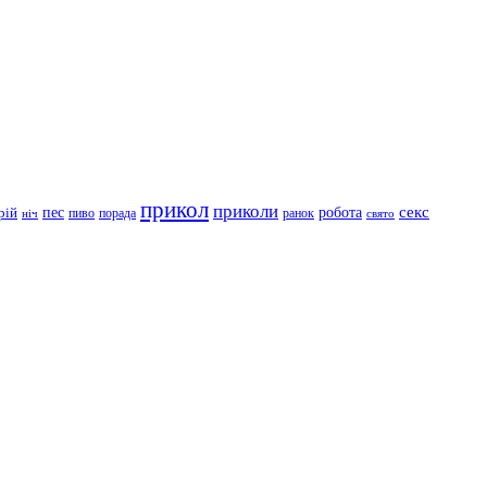
прикол
приколи
робота
секс
пес
рій
пиво
порада
ранок
ніч
свято