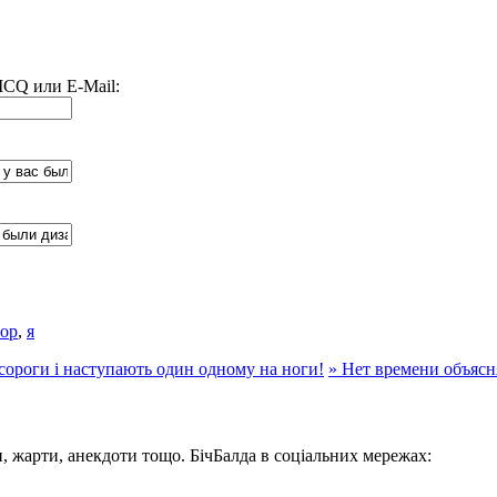
 ICQ или E-Mail:
ор
,
я
сороги і наступають один одному на ноги!
»
Нет времени объясн
, жарти, анекдоти тощо. БічБалда в соціальних мережах: