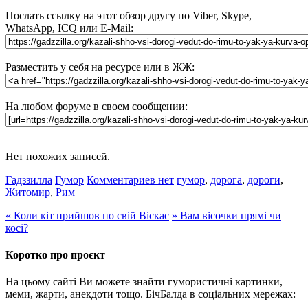
Послать ссылку на этот обзор другу по Viber, Skype,
WhatsApp, ICQ или E-Mail:
Разместить у себя на ресурсе или в ЖЖ:
На любом форуме в своем сообщении:
Нет похожих записей.
Гадззилла
Гумор
Комментариев нет
гумор
,
дорога
,
дороги
,
Житомир
,
Рим
«
Коли кіт прийшов по свій Віскас
»
Вам вісочки прямі чи
косі?
Коротко про проєкт
На цьому сайті Ви можете знайти гумористичні картинки,
меми, жарти, анекдоти тощо. БічБалда в соціальних мережах: