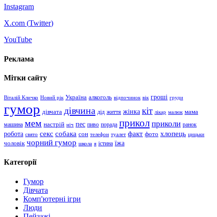
Instagram
X.com (
Twitter
)
YouTube
Реклама
Мітки сайту
гроші
Україна
алкоголь
Віталій Кличко
Новий рік
відпочинок
вік
груди
гумор
дівчина
кіт
дівчата
жінка
життя
мама
дід
лікар
малюк
прикол
мем
приколи
пес
машина
настрій
пиво
порада
ранок
ніч
хлопець
робота
секс
собака
факт
сон
фото
свято
телефон
туалет
цицьки
чорний гумор
чоловік
їжа
школа
я
істина
Категорії
Гумор
Дівчата
Комп'ютерні ігри
Люди
Пейзажі