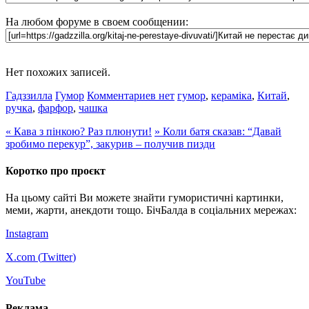
На любом форуме в своем сообщении:
Нет похожих записей.
Гадззилла
Гумор
Комментариев нет
гумор
,
кераміка
,
Китай
,
ручка
,
фарфор
,
чашка
«
Кава з пінкою? Раз плюнути!
»
Коли батя сказав: “Давай
зробимо перекур”, закурив – получив пизди
Коротко про проєкт
На цьому сайті Ви можете знайти гумористичні картинки,
меми, жарти, анекдоти тощо. БічБалда в соціальних мережах:
Instagram
X.com (
Twitter
)
YouTube
Реклама