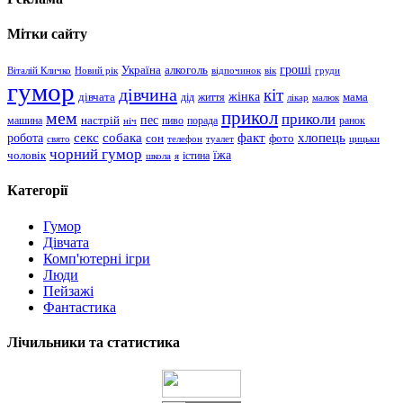
Мітки сайту
гроші
Україна
алкоголь
Віталій Кличко
Новий рік
відпочинок
вік
груди
гумор
дівчина
кіт
дівчата
жінка
життя
мама
дід
лікар
малюк
прикол
мем
приколи
пес
машина
настрій
пиво
порада
ранок
ніч
хлопець
робота
секс
собака
факт
сон
фото
свято
телефон
туалет
цицьки
чорний гумор
чоловік
їжа
школа
я
істина
Категорії
Гумор
Дівчата
Комп'ютерні ігри
Люди
Пейзажі
Фантастика
Лічильники та статистика