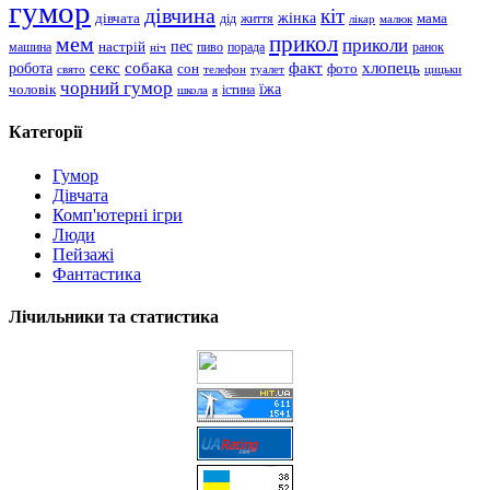
гумор
дівчина
кіт
дівчата
жінка
життя
мама
дід
лікар
малюк
прикол
мем
приколи
пес
машина
настрій
пиво
порада
ранок
ніч
хлопець
робота
секс
собака
факт
сон
фото
свято
телефон
туалет
цицьки
чорний гумор
чоловік
їжа
школа
я
істина
Категорії
Гумор
Дівчата
Комп'ютерні ігри
Люди
Пейзажі
Фантастика
Лічильники та статистика