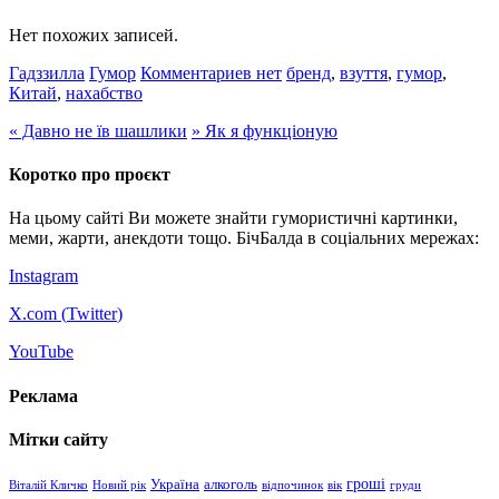
Нет похожих записей.
Гадззилла
Гумор
Комментариев нет
бренд
,
взуття
,
гумор
,
Китай
,
нахабство
«
Давно не їв шашлики
»
Як я функціоную
Коротко про проєкт
На цьому сайті Ви можете знайти гумористичні картинки,
меми, жарти, анекдоти тощо. БічБалда в соціальних мережах:
Instagram
X.com (
Twitter
)
YouTube
Реклама
Мітки сайту
гроші
Україна
алкоголь
Віталій Кличко
Новий рік
відпочинок
вік
груди