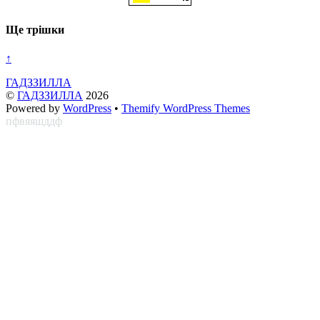
Ще трішки
↑
ГАДЗЗИЛЛА
©
ГАДЗЗИЛЛА
2026
Powered by
WordPress
•
Themify WordPress Themes
пфвяяшддф