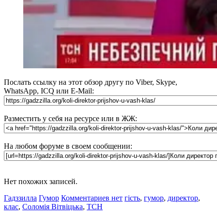
Послать ссылку на этот обзор другу по Viber, Skype,
WhatsApp, ICQ или E-Mail:
Разместить у себя на ресурсе или в ЖЖ:
На любом форуме в своем сообщении:
Нет похожих записей.
Гадззилла
Гумор
Комментариев нет
гість
,
гумор
,
директор
,
клас
,
Соломія Вітвіцька
,
ТСН