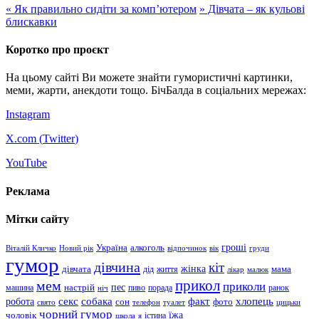
«
Як правильно сидіти за комп’ютером
»
Дівчата – як кульові
блискавки
Коротко про проєкт
На цьому сайті Ви можете знайти гумористичні картинки,
меми, жарти, анекдоти тощо. БічБалда в соціальних мережах:
Instagram
X.com (
Twitter
)
YouTube
Реклама
Мітки сайту
гроші
Україна
алкоголь
Віталій Кличко
Новий рік
відпочинок
вік
груди
гумор
дівчина
кіт
дівчата
жінка
життя
мама
дід
лікар
малюк
прикол
мем
приколи
пес
машина
настрій
пиво
порада
ранок
ніч
хлопець
робота
секс
собака
факт
сон
фото
свято
телефон
туалет
цицьки
чорний гумор
чоловік
їжа
школа
я
істина