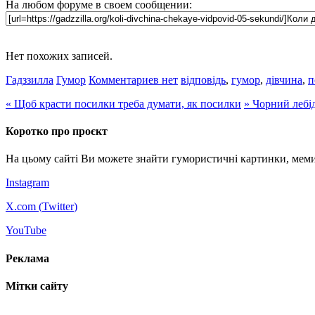
На любом форуме в своем сообщении:
Нет похожих записей.
Гадззилла
Гумор
Комментариев нет
відповідь
,
гумор
,
дівчина
,
п
«
Щоб красти посилки треба думати, як посилки
»
Чорний лебі
Коротко про проєкт
На цьому сайті Ви можете знайти гумористичні картинки, меми
Instagram
X.com (
Twitter
)
YouTube
Реклама
Мітки сайту