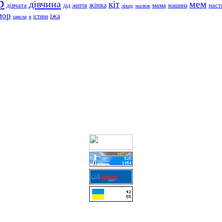
р
дівчина
мем
кіт
дівчата
жінка
життя
мама
машина
наст
дід
лікар
малюк
мор
їжа
школа
я
істина