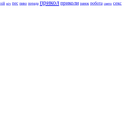
прикол
приколи
робота
секс
пес
рій
пиво
порада
ранок
ніч
свято