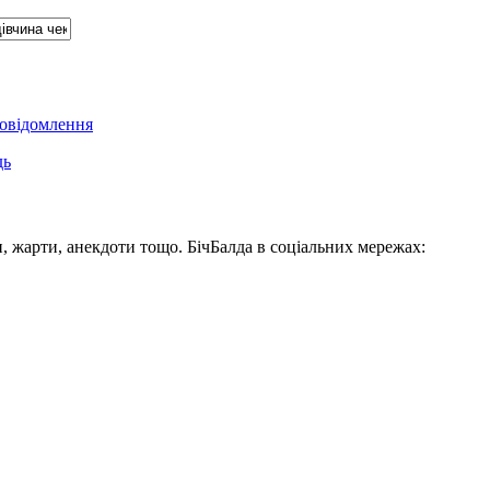
овідомлення
дь
, жарти, анекдоти тощо. БічБалда в соціальних мережах: