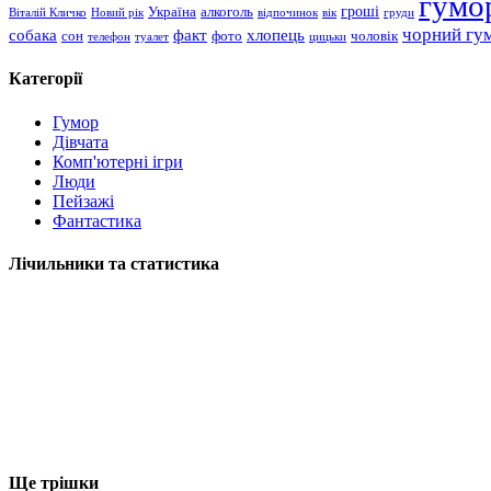
гумо
гроші
Україна
алкоголь
Віталій Кличко
Новий рік
відпочинок
вік
груди
чорний гу
хлопець
собака
факт
сон
чоловік
фото
телефон
туалет
цицьки
Категорії
Гумор
Дівчата
Комп'ютерні ігри
Люди
Пейзажі
Фантастика
Лічильники та статистика
Ще трішки