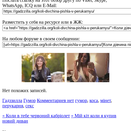
Послать ссылку на этот обзор другу по Viber, Skype,
WhatsApp, ICQ или E-Mail:
Разместить у себя на ресурсе или в ЖЖ:
На любом форуме в своем сообщении:
Нет похожих записей.
Гадззилла
Гумор
Комментариев нет
гумор
,
коса
,
мінет
,
перукарня
,
секс
«
Коли в тебе червоний кабріолет
»
Мій кіт коли я купив
новий диван