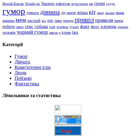
гроші
Україна
алкоголь
Віталій Кличко
Новий рік
відпочинок
вік
груди
гумор
дівчина
кіт
дівчата
жінка
життя
мама
дід
лікар
малюк
прикол
мем
приколи
пес
машина
настрій
пиво
порада
ранок
ніч
хлопець
робота
секс
собака
факт
сон
фото
свято
телефон
туалет
цицьки
чорний гумор
чоловік
їжа
школа
я
істина
Категорії
Гумор
Дівчата
Комп'ютерні ігри
Люди
Пейзажі
Фантастика
Лічильники та статистика