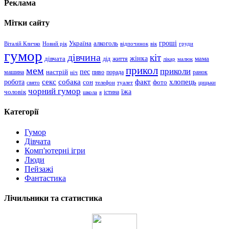
Реклама
Мітки сайту
гроші
Україна
алкоголь
Віталій Кличко
Новий рік
відпочинок
вік
груди
гумор
дівчина
кіт
дівчата
жінка
життя
мама
дід
лікар
малюк
прикол
мем
приколи
пес
машина
настрій
пиво
порада
ранок
ніч
хлопець
робота
секс
собака
факт
сон
фото
свято
телефон
туалет
цицьки
чорний гумор
чоловік
їжа
школа
я
істина
Категорії
Гумор
Дівчата
Комп'ютерні ігри
Люди
Пейзажі
Фантастика
Лічильники та статистика