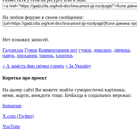
На любом форуме в своем сообщении:
Нет похожих записей.
Гадззилла
Гумор
Комментариев нет
гумор
,
декольте
,
дівчина
,
павук
,
прохання
,
танець
,
хлопець
«
А замість фар свічки горять
»
За Україну
Коротко про проєкт
На цьому сайті Ви можете знайти гумористичні картинки,
меми, жарти, анекдоти тощо. БічБалда в соціальних мережах:
Instagram
X.com (
Twitter
)
YouTube