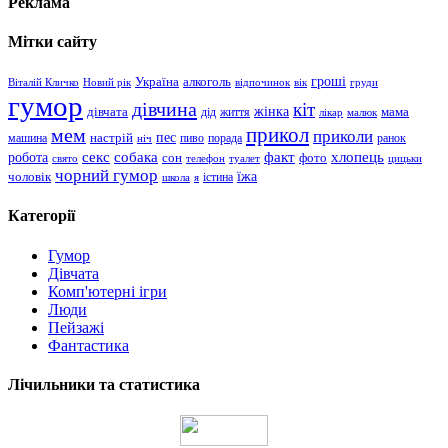
Реклама
Мітки сайту
гроші
Україна
алкоголь
Віталій Кличко
Новий рік
відпочинок
вік
груди
гумор
дівчина
кіт
дівчата
жінка
життя
мама
дід
лікар
малюк
прикол
мем
приколи
пес
машина
настрій
пиво
порада
ранок
ніч
хлопець
робота
секс
собака
факт
сон
фото
свято
телефон
туалет
цицьки
чорний гумор
чоловік
їжа
школа
я
істина
Категорії
Гумор
Дівчата
Комп'ютерні ігри
Люди
Пейзажі
Фантастика
Лічильники та статистика