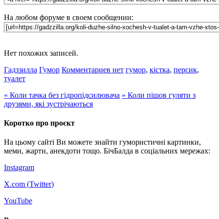
На любом форуме в своем сообщении:
Нет похожих записей.
Гадззилла
Гумор
Комментариев нет
гумор
,
кістка
,
персик
,
туалет
«
Коли тачка без гідропідсилювача
»
Коли пішов гуляти з
друзями, які зустрічаються
Коротко про проєкт
На цьому сайті Ви можете знайти гумористичні картинки,
меми, жарти, анекдоти тощо. БічБалда в соціальних мережах:
Instagram
X.com (
Twitter
)
YouTube