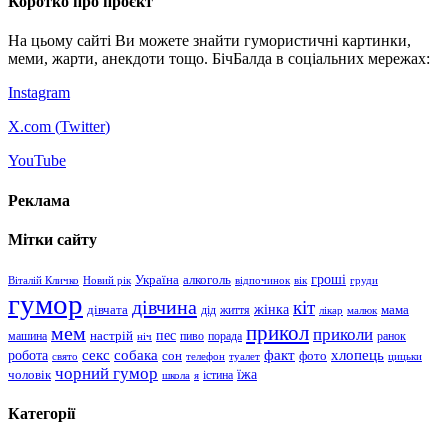
Коротко про проєкт
На цьому сайті Ви можете знайти гумористичні картинки,
меми, жарти, анекдоти тощо. БічБалда в соціальних мережах:
Instagram
X.com (
Twitter
)
YouTube
Реклама
Мітки сайту
гроші
Україна
алкоголь
Віталій Кличко
Новий рік
відпочинок
вік
груди
гумор
дівчина
кіт
дівчата
жінка
життя
мама
дід
лікар
малюк
прикол
мем
приколи
пес
машина
настрій
пиво
порада
ранок
ніч
хлопець
робота
секс
собака
факт
сон
фото
свято
телефон
туалет
цицьки
чорний гумор
чоловік
їжа
школа
я
істина
Категорії