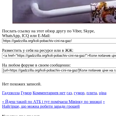
Послать ссылку на этот обзор другу по Viber, Skype,
WhatsApp, ICQ или E-Mail:
Разместить у себя на ресурсе или в ЖЖ:
На любом форуме в своем сообщении:
Нет похожих записей.
Гадззилла
Гумор
Комментариев нет
газ
,
гумор
,
плита
,
ціна
«
Йдеш такий по АТБ і тут помічаєш Мівінку по знижці
»
Найгірше, що можна робити заради грошей