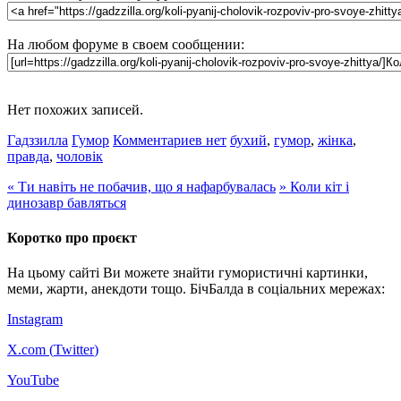
На любом форуме в своем сообщении:
Нет похожих записей.
Гадззилла
Гумор
Комментариев нет
бухий
,
гумор
,
жінка
,
правда
,
чоловік
«
Ти навіть не побачив, що я нафарбувалась
»
Коли кіт і
динозавр бавляться
Коротко про проєкт
На цьому сайті Ви можете знайти гумористичні картинки,
меми, жарти, анекдоти тощо. БічБалда в соціальних мережах:
Instagram
X.com (
Twitter
)
YouTube