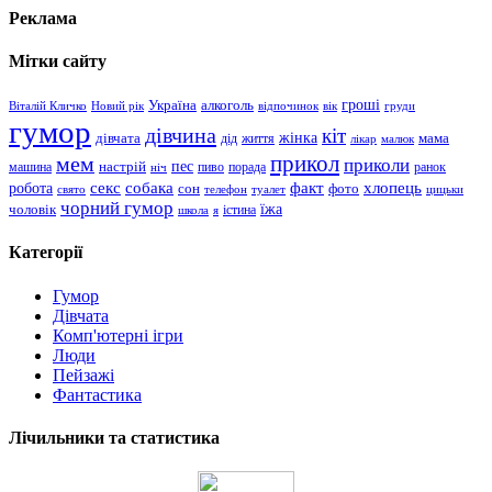
Реклама
Мітки сайту
гроші
Україна
алкоголь
Віталій Кличко
Новий рік
відпочинок
вік
груди
гумор
дівчина
кіт
дівчата
жінка
життя
мама
дід
лікар
малюк
прикол
мем
приколи
пес
машина
настрій
пиво
порада
ранок
ніч
хлопець
робота
секс
собака
факт
сон
фото
свято
телефон
туалет
цицьки
чорний гумор
чоловік
їжа
школа
я
істина
Категорії
Гумор
Дівчата
Комп'ютерні ігри
Люди
Пейзажі
Фантастика
Лічильники та статистика