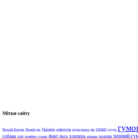
Мітки сайту
гумо
гроші
Україна
алкоголь
Віталій Кличко
Новий рік
відпочинок
вік
груди
чорний гу
хлопець
собака
факт
сон
чоловік
фото
телефон
туалет
цицьки