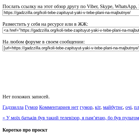
Послать ссылку на этот обзор другу по Viber, Skype, WhatsApp,
Разместить у себя на ресурсе или в ЖЖ:
На любом форуме в своем сообщении:
Нет похожих записей.
Гадззилла
Гумор
Комментариев нет
гумор
,
кіт
,
майбутнє
,
очі
,
п
«
У моїх батьків був такий телевізор, я пам’ятаю, бо був пульто
Коротко про проєкт