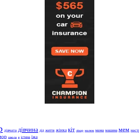
р
дівчина
мем
кіт
дівчата
жінка
життя
мама
машина
наст
дід
лікар
малюк
мор
їжа
школа
я
істина