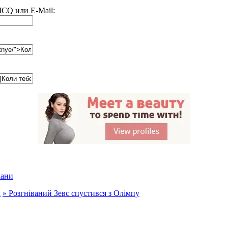
 ICQ или E-Mail:
лани
м
»
Розгніваний Зевс спустився з Олімпу