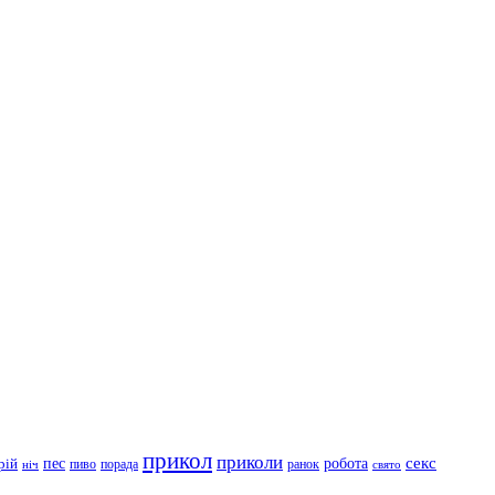
прикол
приколи
робота
секс
пес
рій
пиво
порада
ранок
ніч
свято