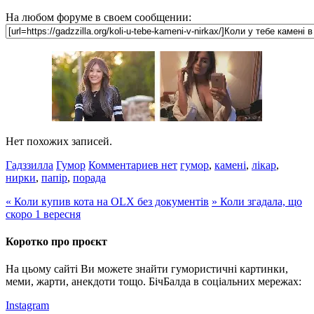
На любом форуме в своем сообщении:
Нет похожих записей.
Гадззилла
Гумор
Комментариев нет
гумор
,
камені
,
лікар
,
нирки
,
папір
,
порада
«
Коли купив кота на OLX без документів
»
Коли згадала, що
скоро 1 вересня
Коротко про проєкт
На цьому сайті Ви можете знайти гумористичні картинки,
меми, жарти, анекдоти тощо. БічБалда в соціальних мережах:
Instagram