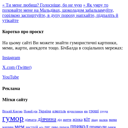
«
Ти мене любиш? Голосніше, бо не чую
»
Як умру то
поховайте мене на Мальдівах, шоколадом забальзамуйте,
горілкою заспиртуйте, в дупу пороху напхайте, підпаліть й
утікайте
Коротко про проєкт
На цьому сайті Ви можете знайти гумористичні картинки,
меми, жарти, анекдоти тощо. БічБалда в соціальних мережах:
Instagram
X.com (
Twitter
)
YouTube
Реклама
Мітки сайту
гроші
Україна
алкоголь
Віталій Кличко
Новий рік
відпочинок
вік
груди
гумор
дівчина
кіт
дівчата
жінка
життя
мама
дід
лікар
малюк
прикол
мем
приколи
пес
машина
настрій
пиво
порада
ранок
ніч