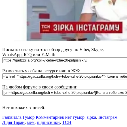
Послать ссылку на этот обзор другу по Viber, Skype,
WhatsApp, ICQ или E-Mail:
Разместить у себя на ресурсе или в ЖЖ:
На любом форуме в своем сообщении:
Нет похожих записей.
Гадззилла
Гумор
Комментариев нет
гумор
,
зірка
,
Інстаграм
,
Лідія Таран
,
мем
,
підписники
,
ТСН