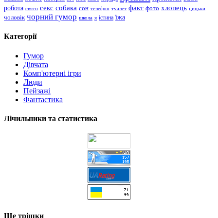
хлопець
робота
секс
собака
факт
сон
фото
свято
телефон
туалет
цицьки
чорний гумор
чоловік
їжа
школа
я
істина
Категорії
Гумор
Дівчата
Комп'ютерні ігри
Люди
Пейзажі
Фантастика
Лічильники та статистика
Ще трішки