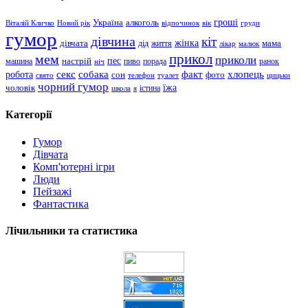
гроші
Україна
алкоголь
Віталій Кличко
Новий рік
відпочинок
вік
груди
гумор
дівчина
кіт
дівчата
жінка
життя
мама
дід
лікар
малюк
прикол
мем
приколи
пес
машина
настрій
пиво
порада
ранок
ніч
хлопець
робота
секс
собака
факт
сон
фото
свято
телефон
туалет
цицьки
чорний гумор
чоловік
їжа
школа
я
істина
Категорії
Гумор
Дівчата
Комп'ютерні ігри
Люди
Пейзажі
Фантастика
Лічильники та статистика