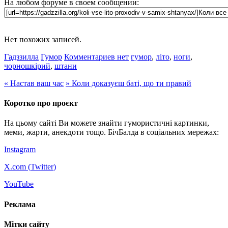
На любом форуме в своем сообщении:
Нет похожих записей.
Гадззилла
Гумор
Комментариев нет
гумор
,
літо
,
ноги
,
чорношкірий
,
штани
«
Настав ваш час
»
Коли доказуєш баті, що ти правий
Коротко про проєкт
На цьому сайті Ви можете знайти гумористичні картинки,
меми, жарти, анекдоти тощо. БічБалда в соціальних мережах:
Instagram
X.com (
Twitter
)
YouTube
Реклама
Мітки сайту