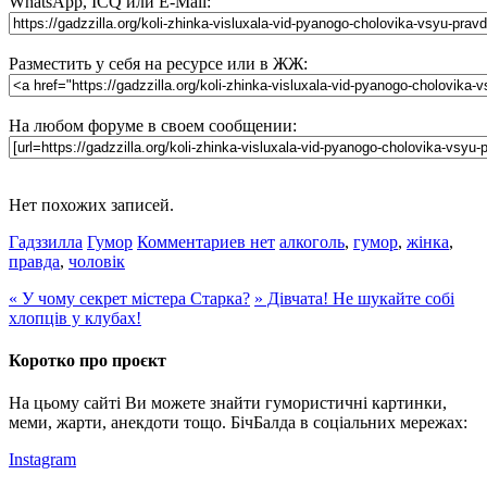
WhatsApp, ICQ или E-Mail:
Разместить у себя на ресурсе или в ЖЖ:
На любом форуме в своем сообщении:
Нет похожих записей.
Гадззилла
Гумор
Комментариев нет
алкоголь
,
гумор
,
жінка
,
правда
,
чоловік
«
У чому секрет містера Старка?
»
Дівчата! Не шукайте собі
хлопців у клубах!
Коротко про проєкт
На цьому сайті Ви можете знайти гумористичні картинки,
меми, жарти, анекдоти тощо. БічБалда в соціальних мережах:
Instagram