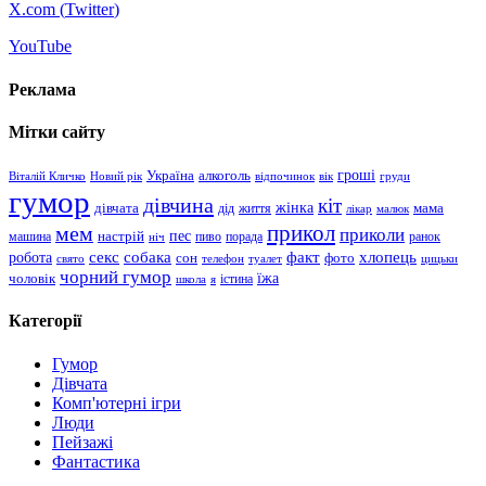
X.com (
Twitter
)
YouTube
Реклама
Мітки сайту
гроші
Україна
алкоголь
Віталій Кличко
Новий рік
відпочинок
вік
груди
гумор
дівчина
кіт
дівчата
жінка
життя
мама
дід
лікар
малюк
прикол
мем
приколи
пес
машина
настрій
пиво
порада
ранок
ніч
хлопець
робота
секс
собака
факт
сон
фото
свято
телефон
туалет
цицьки
чорний гумор
чоловік
їжа
школа
я
істина
Категорії
Гумор
Дівчата
Комп'ютерні ігри
Люди
Пейзажі
Фантастика