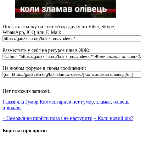
Послать ссылку на этот обзор другу по Viber, Skype,
WhatsApp, ICQ или E-Mail:
Разместить у себя на ресурсе или в ЖЖ:
На любом форуме в своем сообщении:
Нет похожих записей.
Гадззилла
Гумор
Комментариев нет
гумор
,
зламав
,
олівець
,
приколи
«
Неможливо пройти повз і не наступити
»
Коли новий рік?
Коротко про проєкт