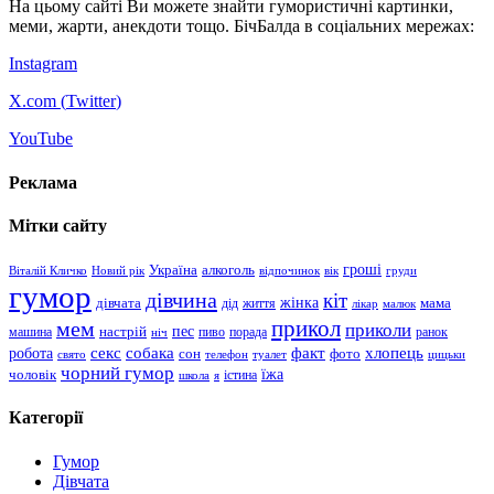
На цьому сайті Ви можете знайти гумористичні картинки,
меми, жарти, анекдоти тощо. БічБалда в соціальних мережах:
Instagram
X.com (
Twitter
)
YouTube
Реклама
Мітки сайту
гроші
Україна
алкоголь
Віталій Кличко
Новий рік
відпочинок
вік
груди
гумор
дівчина
кіт
дівчата
жінка
життя
мама
дід
лікар
малюк
прикол
мем
приколи
пес
машина
настрій
пиво
порада
ранок
ніч
хлопець
робота
секс
собака
факт
сон
фото
свято
телефон
туалет
цицьки
чорний гумор
чоловік
їжа
школа
я
істина
Категорії
Гумор
Дівчата