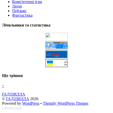
Комп'ютерні ігри
Люди
Пейзажі
Фантастика
Лічильники та статистика
Ще трішки
↑
ГАДЗЗИЛЛА
©
ГАДЗЗИЛЛА
2026
Powered by
WordPress
•
Themify WordPress Themes
пфвяяшддф