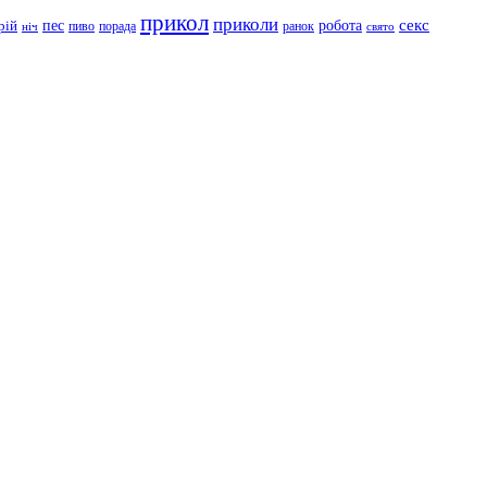
прикол
приколи
робота
секс
пес
рій
пиво
порада
ранок
ніч
свято