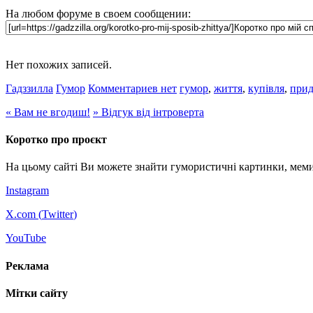
На любом форуме в своем сообщении:
Нет похожих записей.
Гадззилла
Гумор
Комментариев нет
гумор
,
життя
,
купівля
,
прид
«
Вам не вгодиш!
»
Відгук від інтроверта
Коротко про проєкт
На цьому сайті Ви можете знайти гумористичні картинки, меми
Instagram
X.com (
Twitter
)
YouTube
Реклама
Мітки сайту