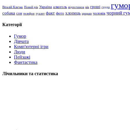
гумо
гроші
Україна
алкоголь
Віталій Кличко
Новий рік
відпочинок
вік
груди
чорний гу
хлопець
собака
факт
сон
чоловік
фото
телефон
туалет
цицьки
Категорії
Гумор
Дівчата
Комп'ютерні ігри
Люди
Пейзажі
Фантастика
Лічильники та статистика