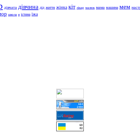
р
дівчина
мем
кіт
дівчата
жінка
життя
мама
машина
наст
дід
лікар
малюк
мор
їжа
школа
я
істина