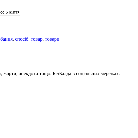
бання
,
спосіб
,
товар
,
товари
, жарти, анекдоти тощо. БічБалда в соціальних мережах: