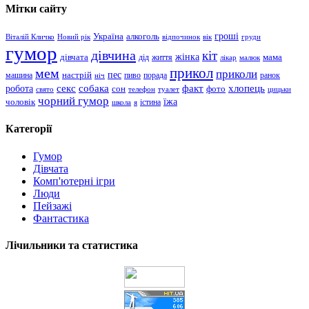
Мітки сайту
гроші
Україна
алкоголь
Віталій Кличко
Новий рік
відпочинок
вік
груди
гумор
дівчина
кіт
дівчата
жінка
життя
мама
дід
лікар
малюк
прикол
мем
приколи
пес
машина
настрій
пиво
порада
ранок
ніч
хлопець
робота
секс
собака
факт
сон
фото
свято
телефон
туалет
цицьки
чорний гумор
чоловік
їжа
школа
я
істина
Категорії
Гумор
Дівчата
Комп'ютерні ігри
Люди
Пейзажі
Фантастика
Лічильники та статистика