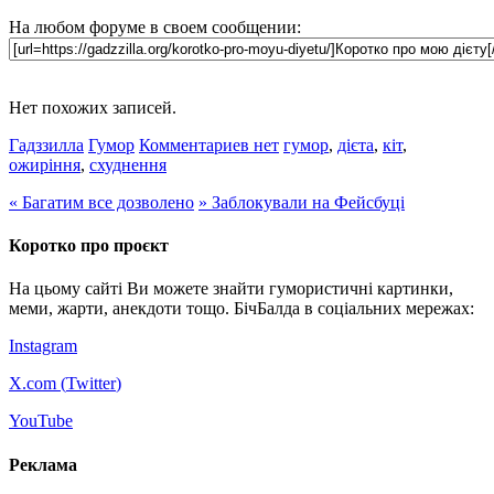
На любом форуме в своем сообщении:
Нет похожих записей.
Гадззилла
Гумор
Комментариев нет
гумор
,
дієта
,
кіт
,
ожиріння
,
схуднення
«
Багатим все дозволено
»
Заблокували на Фейсбуці
Коротко про проєкт
На цьому сайті Ви можете знайти гумористичні картинки,
меми, жарти, анекдоти тощо. БічБалда в соціальних мережах:
Instagram
X.com (
Twitter
)
YouTube
Реклама