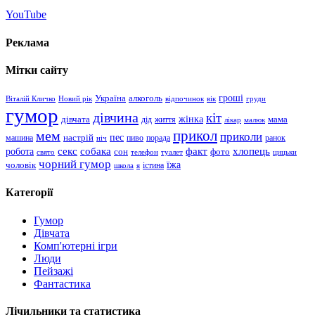
YouTube
Реклама
Мітки сайту
гроші
Україна
алкоголь
Віталій Кличко
Новий рік
відпочинок
вік
груди
гумор
дівчина
кіт
дівчата
жінка
життя
мама
дід
лікар
малюк
прикол
мем
приколи
пес
машина
настрій
пиво
порада
ранок
ніч
хлопець
робота
секс
собака
факт
сон
фото
свято
телефон
туалет
цицьки
чорний гумор
чоловік
їжа
школа
я
істина
Категорії
Гумор
Дівчата
Комп'ютерні ігри
Люди
Пейзажі
Фантастика
Лічильники та статистика