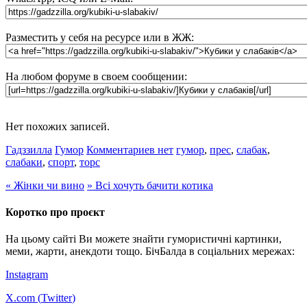
Разместить у себя на ресурсе или в ЖЖ:
На любом форуме в своем сообщении:
Нет похожих записей.
Гадззилла
Гумор
Комментариев нет
гумор
,
прес
,
слабак
,
слабаки
,
спорт
,
торс
«
Жінки чи вино
»
Всі хочуть бачити котика
Коротко про проєкт
На цьому сайті Ви можете знайти гумористичні картинки,
меми, жарти, анекдоти тощо. БічБалда в соціальних мережах:
Instagram
X.com (
Twitter
)